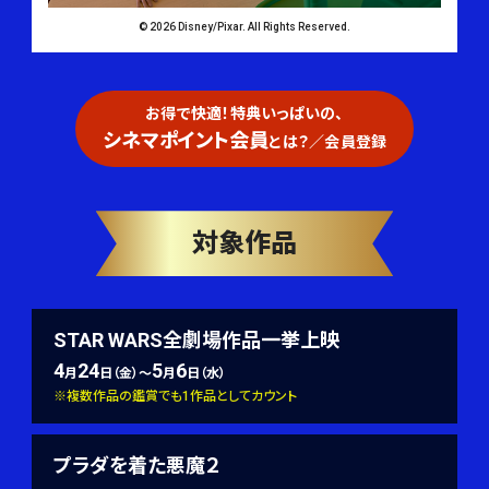
© 2026 Disney/Pixar. All Rights Reserved.
お得で快適！特典いっぱいの、
シネマポイント会員
とは？／会員登録
対象作品
STAR WARS全劇場作品一挙上映
4
24
5
6
月
日（金）～
月
日（水）
※複数作品の鑑賞でも1作品としてカウント
プラダを着た悪魔２