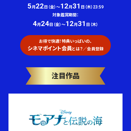
5
22
12
31
月
日（金）～
月
日（木）23:59
対象鑑賞期間：
4
24
12
31
月
日（金）～
月
日（木）
お得で快適！特典いっぱいの、
シネマポイント会員
とは？／会員登録
注目作品