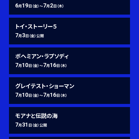
6
19
7
2
月
日（金）～
月
日（木）
トイ・ストーリー５
7
3
月
日（金）公開
ボヘミアン・ラプソディ
7
10
7
16
月
日（金）～
月
日（木）
グレイテスト・ショーマン
7
10
7
16
月
日（金）～
月
日（木）
モアナと伝説の海
7
31
月
日（金）公開