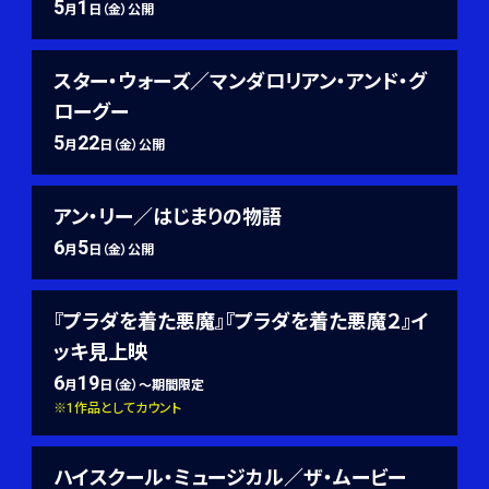
5
1
月
日（金）公開
スター・ウォーズ／マンダロリアン・アンド・グ
ローグー
5
22
月
日（金）公開
アン・リー／はじまりの物語
6
5
月
日（金）公開
『プラダを着た悪魔』『プラダを着た悪魔２』イ
ッキ見上映
6
19
月
日（金）～期間限定
※1作品としてカウント
ハイスクール・ミュージカル／ザ・ムービー