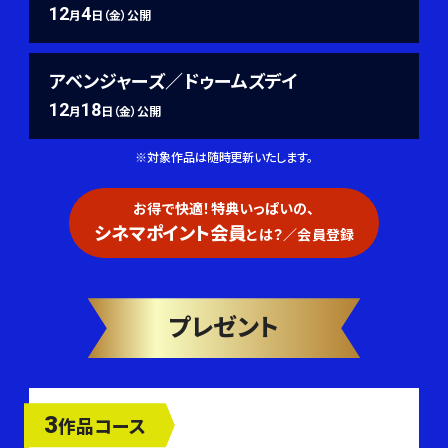
12
4
月
日（金）公開
アベンジャーズ／ドゥームズデイ
12
18
月
日（金）公開
※対象作品は随時更新いたします。
お得で快適！特典いっぱいの、
シネマポイント会員
とは？／会員登録
プレゼント
3
作品コース