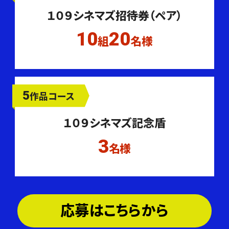
１０９シネマズ招待券（ペア）
10
20
組
名様
5
作品コース
１０９シネマズ記念盾
3
名様
応募はこちらから