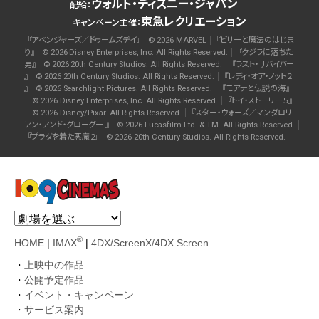
ウォルト・ディズニー・ジャパン
配給：
東急レクリエーション
キャンペーン主催：
『アベンジャーズ／ドゥームズデイ』 © 2026 MARVEL
『ビリーと魔法のはじま
り』 © 2026 Disney Enterprises, Inc. All Rights Reserved.
『クジラに落ちた
男』 © 2026 20th Century Studios. All Rights Reserved.
『ラスト・サバイバー
』 © 2026 20th Century Studios. All Rights Reserved.
『レディ・オア・ノット２
』 © 2026 Searchlight Pictures. All Rights Reserved.
『モアナと伝説の海』
© 2026 Disney Enterprises, Inc. All Rights Reserved.
『トイ・ストーリー５』
© 2026 Disney/Pixar. All Rights Reserved.
『スター・ウォーズ／マンダロリ
アン・アンド・グローグー 』 © 2026 Lucasfilm Ltd. & TM. All Rights Reserved.
『プラダを着た悪魔２』 © 2026 20th Century Studios. All Rights Reserved.
®
HOME
|
IMAX
|
4DX/ScreenX/4DX Screen
上映中の作品
公開予定作品
イベント・キャンペーン
サービス案内