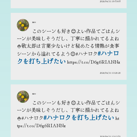
2026/04/11 19:53:05
本キャンペーンはX（旧Twitter）およびその運営会社とは関係ありませ
ん。
通信障害、システム障害、不可抗力（天災・感染症・政策変更など）によ
り運営が困難となった場合、主催者は必要な範囲で変更・中止できるもの
nao
とします。
上記により応募者に生じた損害および本キャンペーンへのご参加によりト
このシーンも好き😊よい作品てごはんシ
ラブル・損害が発生したとしても、主催者または事務局に故意または重過
ーンが美味しそうだし、丁寧に描かれてるよね
失がある場合を除き責任を負いません。
🍚敬太郎は言葉少ないけど秘めたる情熱が食事
第7条（規約の変更）
#ハナロ
シーンから溢れてるよう😊#ハナロク
主催者は、本規約の内容を合理的範囲で予告なく変更することができます。
クを打ち上げたい
変更後は、本サイトへの掲示時点で効力を生じます。
https://t.co/D6g6RIANNz
第8条（準拠法・合意管轄）
2026/04/11 13:20:20
本規約は日本法に準拠し、本キャンペーンに関して紛争が生じた場合、東京
地方裁判所を第一審の専属的合意管轄裁判所とします。
nao
このシーンも好き😊よい作品てごはんシ
ーンが美味しそうだし、丁寧に描かれてるよね
#ハナロクを打ち上げたい
🍚#ハナロク
ht
tps://t.co/D6g6RIANNz
2026/04/11 13:12:51