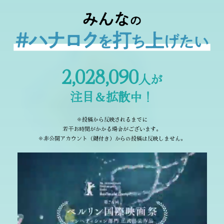
第三者に経済的・精神的損害を与える内容
名誉毀損および侮辱にあたる内容など第三者の迷惑になりうる内容
以上各号の他社会通念上不適切と主催者が判断する内容
第2条（投稿内容の権利および利用許諾）
応募者には、投稿内容が第三者の著作権・肖像権・パブリシティ権その他
の権利を侵害していないことを表明し保証していただきます。
応募者は、X（旧Twitter）上の投稿内容（ユーザー名・アイコンを含む）
2
,
0
2
8
,
0
9
0
を、非独占的・無償で、期間および地域の制限なく、映画『花緑青が明け
人が
る日に』のプロモーション目的で複製、公衆送信、翻案、編集などの形で
主催者および事務局が利用することを許諾します（作品公式サイト、
注目＆拡散中！
SNS、当WEBサイト、広告物、上映時の素材、報道対応などを含みま
す。）。
応募者は、前項の利用に関し著作者人格権を行使しないことを表明して頂
※投稿から反映されるまでに
きます。
若干お時間がかかる場合がございます。
第3条（賞品・当選者数・当選発表の方法）
※非公開アカウント（鍵付き）からの投稿は反映しません。
賞品の内容に関して詳細は本キャンペーンサイトでご確認ください。
応募期間終了後に、厳正な抽選を行い、当選者には映画『花緑青が明ける
日に』公式アカウントよりチャットを利用して当選を通知します。当選発
表はこの通知のみで行いますので公式アカウントからの連絡は必ず受信で
きるように設定してください。なお、主催者や事務局に当選結果のお問い
合わせいただいてもお答えできませんので、お問い合わせはご遠慮くださ
い。当選の場合のみ、ご連絡いたします。公式アカウントをフォローのう
え、同アカウントからの当選通知を受け取れるよう設定をご確認くださ
い。
当選者は、当選通知に記載されている入力フォームに、通知から10日以内