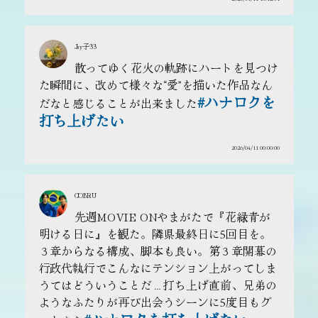
Jay子33
散ってゆく花火の軌跡にハートを見つけ
た瞬間に、改めて様々な“愛”を描いた作品なん
#ハナロクを
だなと感じることが出来ました
打ち上げたい
2026/04/11 00:00:00
COBRU
先週MOVIE ONやまがたで『花緑青が
明ける日に』を観た。隣県最終日に5回目を。
３章からなる構成、脚本も良い。第３章開幕の
行政代執行でこんなにテンション上がってしま
うてはどういうことだ…打ち上げ直前、兄弟の
ようなふたりが再び出会うシーンに5度目もグ