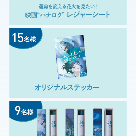
ーンはあまりの情景の美
しさに何度観ても泣いてしまいま
した。ラストシーンの空に溶けて
いくようなimaseさんの主題歌も
素敵です。夏の終わりの匂いが恋
しくなる、劇場で観てほしい映画
#ハ
です。#花緑青が明ける日に
ナロクを打ち上げたい
🎆
https://t.co/ySTkVnOL24
2026/04/10 23:50:29
主題歌もいいですよねぇ
🎶透明感のある切なさあ
ふれる物語の仕上げに✨また映画
館でひたりたいなぁ繰り返し聴い
#ハナロク
て余韻にひたってます
を打ち上げたい
#ハナロク
https://t.co/szxVjvbByN
2026/04/10 23:47:20
#ハナロクを打ち上げた
い
世界観も音楽も映像も
全部が大好きで、何度も観たい作
品になりました！☺️花緑青が明け
る日にに出会えてよかったです。
2026/04/10 23:42:22