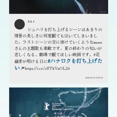
あまど
シュハリを打ち上げるシーンはあまりの
情景の美しさに何度観ても泣いてしまいまし
た。ラストシーンの空に溶けていくようなimase
さんの主題歌も素敵です。夏の終わりの匂いが
恋しくなる、劇場で観てほしい映画です。#花
#ハナロクを打ち上げた
緑青が明ける日に
い
🎆https://t.co/ySTkVnOL24
2026/04/10 23:50:29