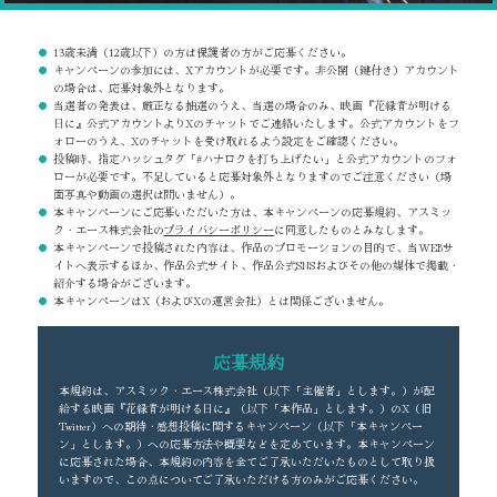
13歳未満（12歳以下）の方は保護者の方がご応募ください。
キャンペーンの参加には、Xアカウントが必要です。非公開（鍵付き）アカウント
の場合は、応募対象外となります。
当選者の発表は、厳正なる抽選のうえ、当選の場合のみ、映画『花緑青が明ける
日に』公式アカウントよりXのチャットでご連絡いたします。公式アカウントをフ
ォローのうえ、Xのチャットを受け取れるよう設定をご確認ください。
投稿時、指定ハッシュタグ「#ハナロクを打ち上げたい」と公式アカウントのフォ
ローが必要です。不足していると応募対象外となりますのでご注意ください（場
面写真や動画の選択は問いません）。
本キャンペーンにご応募いただいた方は、本キャンペーンの応募規約、アスミッ
ク・エース株式会社の
プライバシーポリシー
に同意したものとみなします。
本キャンペーンで投稿された内容は、作品のプロモーションの目的で、当WEBサ
イトへ表示するほか、作品公式サイト、作品公式SNSおよびその他の媒体で掲載・
紹介する場合がございます。
本キャンペーンはX（およびXの運営会社）とは関係ございません。
応募規約
本規約は、アスミック・エース株式会社（以下「主催者」とします。）が配
給する映画『花緑青が明ける日に』（以下「本作品」とします。）のX（旧
Twitter）への期待・感想投稿に関するキャンペーン（以下「本キャンペー
ン」とします。）への応募方法や概要などを定めています。本キャンペーン
に応募された場合、本規約の内容を全てご了承いただいたものとして取り扱
いますので、この点についてご了承いただける方のみがご応募ください。