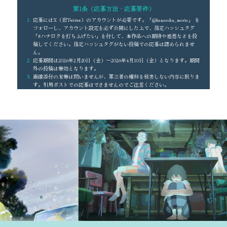
第1条（応募方法・応募要件）
応募にはX（旧Twitter）のアカウントが必要です。「@hanaroku_movie」 を
フォローし、アカウント設定を必ず公開にした上で、指定ハッシュタグ
「#ハナロクを打ち上げたい」を付して、本作品への期待や感想などを投
稿してください。指定ハッシュタグがない投稿での応募は認められませ
ん。
応募期間は2026年2月20日（金）～2026年4月10日（金）となります。期間
外の投稿は無効となります。
画像添付の有無は問いませんが、第三者の権利を侵害しない内容に限りま
す。引用ポストでの応募はできませんのでご注意ください。
応募者は同一アカウントを利用した複数回の応募が可能ですが、当選はお
一人1回のみとなります。なお、同一応募者による複数アカウントを利用
した応募は無効となります（第6項第3号参照）。なお、本キャンペーンに
何度も応募するために複数のアカウントを作成し参加した場合、キャンペ
ーン内容に沿っていない投稿を行った場合、X（旧Twitter）の利用規約・
ルールに違反していると主催者または事務局が判断した場合は、応募資格
を無効とさせていただきます。
13歳未満の方は応募できません。また、未成年は親権者の同意を得たうえ
で応募してください。これに反するご応募は無効となります。
以下のいずれかに応募者が該当する場合、主催者又は事務局は、応募を無
効とします。
非公開アカウント
指定ハッシュタグなし
自動投稿や複数アカウント利用による不適切な投稿作成などの不正
本規約および関係法令ならびに
X（旧Twitter）の利用規約
・
ルール
に
違反した場合
本作品や第三者を誹謗中傷する内容