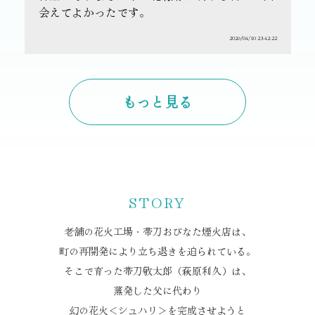
会えてよかったです。
2026/04/10 23:42:22
もっと見る
STORY
老舗の花火工場・帯刀おびなた煙火店は、
町の再開発により立ち退きを迫られている。
そこで育った帯刀敬太郎（萩原利久）は、
蒸発した父に代わり
幻の花火＜シュハリ＞を完成させようと