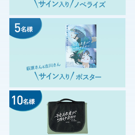
散ってゆく花火の軌跡に
ハートを見つけた瞬間
に、改めて様々な“愛”を描いた作
品なんだなと感じることが出来ま
#ハナロクを打ち上げたい
した
2026/04/11 00:00:00
先週MOVIE ONやまがた
で『花緑青が明ける日
に』を観た。隣県最終日に5回目
を。３章からなる構成、脚本も良
い。第３章開幕の行政代執行でこ
んなにテンション上がってしまう
てはどういうことだ…打ち上げ直
前、兄弟のようなふたりが再び出
#
会うシーンに5度目もグッときた
ハナロクを打ち上げたい
2026/04/10 23:59:45
シュハリ🎆の映像が息を
呑むほど美しかったの
で、いつか360度シアターみたい
な場所でハナロクを観てみたい‼️
#ハナロクを打ち上げたい
2026/04/10 23:59:14
シュハリを打ち上げるシ