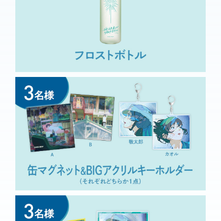
作品てごはんシーンが美
味しそうだし、丁寧に描かれてる
#ハナロクを打
よね🍚#ハナロク
ち上げたい
https://t.co/D6g6RIANNz
2026/04/11 13:12:51
散ってゆく花火の軌跡に
ハートを見つけた瞬間
に、改めて様々な“愛”を描いた作
品なんだなと感じることが出来ま
#ハナロクを打ち上げたい
した
2026/04/11 00:00:00
先週MOVIE ONやまがた
で『花緑青が明ける日
に』を観た。隣県最終日に5回目
を。３章からなる構成、脚本も良
い。第３章開幕の行政代執行でこ
んなにテンション上がってしまう
てはどういうことだ…打ち上げ直
前、兄弟のようなふたりが再び出
#
会うシーンに5度目もグッときた
ハナロクを打ち上げたい
2026/04/10 23:59:45
シュハリ🎆の映像が息を