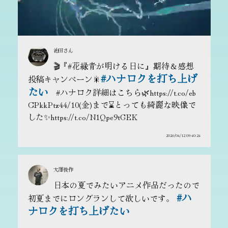
に必要情報の登録を行ってください。期限内に登録がない、当選通知が受
信できなかった場合、住所やメールアドレス・電話番号の記載不備および
長期不在などにより連絡が取れなかった場合は、当選を無効とさせていた
だき、必要に応じて再抽選を行います。
応募者は日本国に居住している方に限定させていただきます。また、賞品
の発送先も日本国内に限定させていただきます。
池田さん
第4条（個人情報の取扱い）
🎬『#花緑青が明ける日に』期待＆感想
取得する個人情報は、主催者制定の
プライバシーポリシー
に従い適切に管
#ハナロクを打ち上げ
投稿キャンペーン🎇
理し、事務局、配送事業者、その他手配委託先に業務委託の範囲で提供し
ます。
たい
#ハナロク詳細はこちら🌿https://t.co/eb
取得した個人情報は、当選連絡・本人確認・賞品手配・発送・各種問い合
CPkkPtz44/10(金)まで⌛とっても綺麗な映像で
わせ対応を目的として利用します。
個人情報に関するお問い合わせ窓口は下記となります。なお、当落や抽選
した✨https://t.co/N1Qpe9tGEK
方法に関するお問い合わせにはお答えできません。
問い合わせ先：
https://cp.cinecon.jp/contact/
2026/04/12 09:40:24
第5条（禁止事項）
不正な目的での応募、複数アカウント作成、機械的方法を利用した応募、
他者の名誉・信用を毀損する投稿、法令・公序良俗違反、
X（旧Twitter）
大澤俊作
の利用規約
・
ルール
違反、第三者の権利侵害、当選者用入力フォームURL
の第三者開示などを禁止します。
日本の夏でみたいアニメ作品だったので
前項に該当する行為により、主催者または事務局に損害が発生した場合、
#ハ
初夏までにロングランして欲しいです。
主催者または事務局は当該行為を行った者に対して損害賠償を請求する場
合があります。
ナロクを打ち上げたい
第6条（免責）