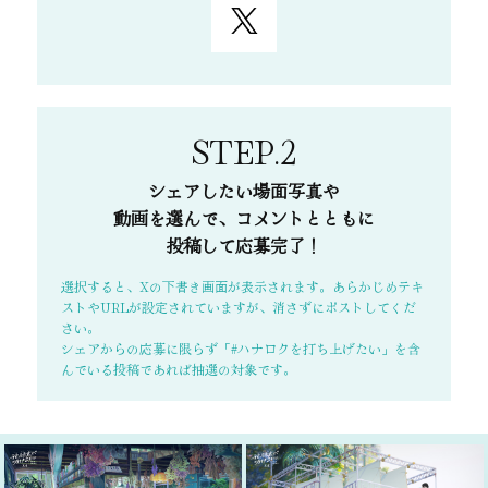
#ハナロクを打ち上げた
い
世界観も音楽も映像も
全部が大好きで、何度も観たい作
品になりました！☺️花緑青が明け
る日にに出会えてよかったです。
2026/04/10 23:42:22
STEP.2
シェアしたい場面写真や
動画を選んで、コメントとともに
投稿して応募完了！
選択すると、Xの下書き画面が表示されます。あらかじめテキ
ストやURLが設定されていますが、消さずにポストしてくだ
さい。
シェアからの応募に限らず「#ハナロクを打ち上げたい」を含
んでいる投稿であれば抽選の対象です。