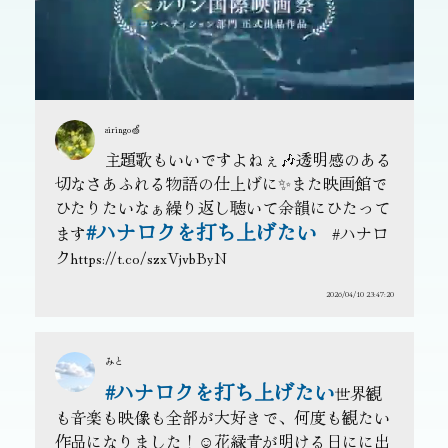
airingo🍏
主題歌もいいですよねぇ🎶透明感のある
切なさあふれる物語の仕上げに✨また映画館で
ひたりたいなぁ繰り返し聴いて余韻にひたって
#ハナロクを打ち上げたい
ます
#ハナロ
クhttps://t.co/szxVjvbByN
2026/04/10 23:47:20
みと
#ハナロクを打ち上げたい
世界観
も音楽も映像も全部が大好きで、何度も観たい
作品になりました！☺️花緑青が明ける日にに出