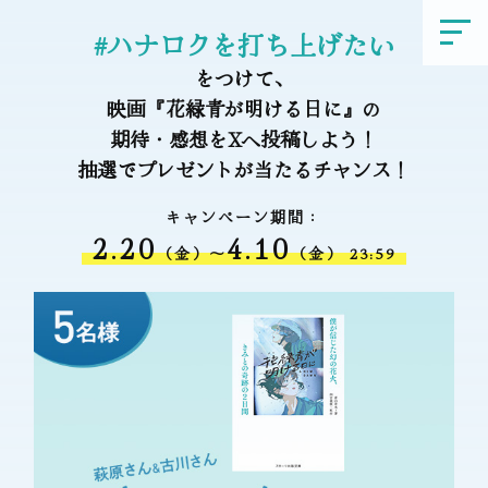
2026/04/12 09:40:24
#ハナロクを打ち上げたい
日本の夏でみたいアニメ
をつけて、
作品だったので初夏まで
#
にロングランして欲しいです。
映画『花緑青が明ける日に』の
ハナロクを打ち上げたい
2026/04/11 19:53:05
期待・感想をXへ投稿しよう！
抽選でプレゼントが当たるチャンス​！
このシーンも好き😊よい
作品てごはんシーンが美
味しそうだし、丁寧に描かれてる
キャンペーン期間：
よね🍚敬太郎は言葉少ないけど秘
2.20
4.10
めたる情熱が食事シーンから溢れ
（金）～
（金） 23:59
#ハナロク
てるよう😊#ハナロク
を打ち上げたい
https://t.co/D6g6RIANNz
2026/04/11 13:20:20
このシーンも好き😊よい
作品てごはんシーンが美
味しそうだし、丁寧に描かれてる
#ハナロクを打
よね🍚#ハナロク
ち上げたい
https://t.co/D6g6RIANNz
2026/04/11 13:12:51