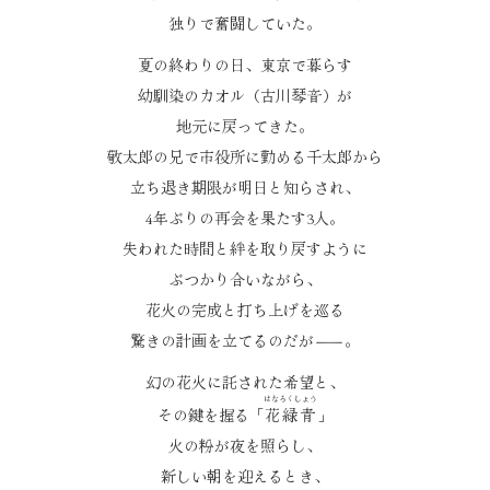
独りで奮闘していた。
夏の終わりの日、東京で暮らす
幼馴染のカオル（古川琴音）が
地元に戻ってきた。
敬太郎の兄で市役所に勤める千太郎から
立ち退き期限が明日と知らされ、
4年ぶりの再会を果たす3人。
失われた時間と絆を取り戻すように
ぶつかり合いながら、
花火の完成と打ち上げを巡る
驚きの計画を立てるのだが
―
。
幻の花火に託された希望と、
はなろくしょう
その鍵を握る「
花緑青
」
火の粉が夜を照らし、
新しい朝を迎えるとき、