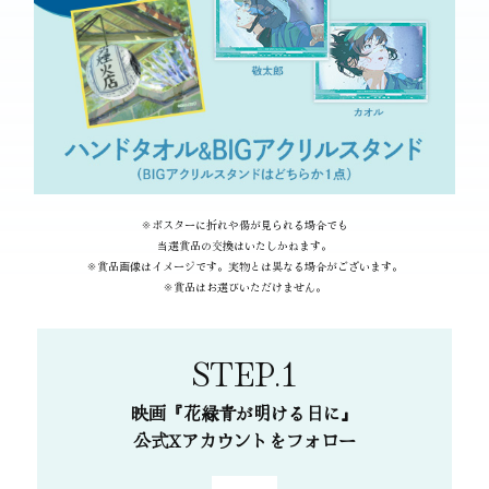
呑むほど美しかったの
で、いつか360度シアターみたい
な場所でハナロクを観てみたい‼️
#ハナロクを打ち上げたい
2026/04/10 23:59:14
シュハリを打ち上げるシ
ーンはあまりの情景の美
しさに何度観ても泣いてしまいま
した。ラストシーンの空に溶けて
いくようなimaseさんの主題歌も
素敵です。夏の終わりの匂いが恋
しくなる、劇場で観てほしい映画
※ポスターに折れや傷が見られる場合でも
#ハ
です。#花緑青が明ける日に
当選賞品の交換はいたしかねます。
ナロクを打ち上げたい
🎆
https://t.co/ySTkVnOL24
※賞品画像はイメージです。実物とは異なる場合がございます。
2026/04/10 23:50:29
※賞品はお選びいただけません。
主題歌もいいですよねぇ
🎶透明感のある切なさあ
STEP.1
ふれる物語の仕上げに✨また映画
館でひたりたいなぁ繰り返し聴い
#ハナロク
て余韻にひたってます
映画『花緑青が明ける日に』
を打ち上げたい
#ハナロク
https://t.co/szxVjvbByN
公式Xアカウントをフォロー
2026/04/10 23:47:20