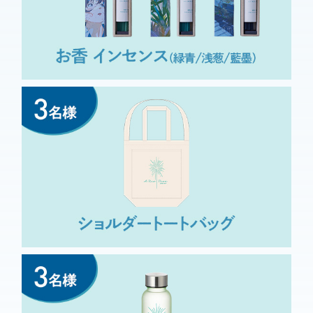
🎬『#花緑青が明ける日
に』期待＆感想投稿キャ
#ハナロクを打ち上
ンペーン🎇
げたい
#ハナロク詳細はこちら
🌿https://t.co/ebCPkkPtz44/10(金)ま
で⌛とっても綺麗な映像でした
✨https://t.co/N1Qpe9tGEK
2026/04/12 09:40:24
日本の夏でみたいアニメ
作品だったので初夏まで
#
にロングランして欲しいです。
ハナロクを打ち上げたい
2026/04/11 19:53:05
このシーンも好き😊よい
作品てごはんシーンが美
味しそうだし、丁寧に描かれてる
よね🍚敬太郎は言葉少ないけど秘
めたる情熱が食事シーンから溢れ
#ハナロク
てるよう😊#ハナロク
を打ち上げたい
https://t.co/D6g6RIANNz
2026/04/11 13:20:20
このシーンも好き😊よい