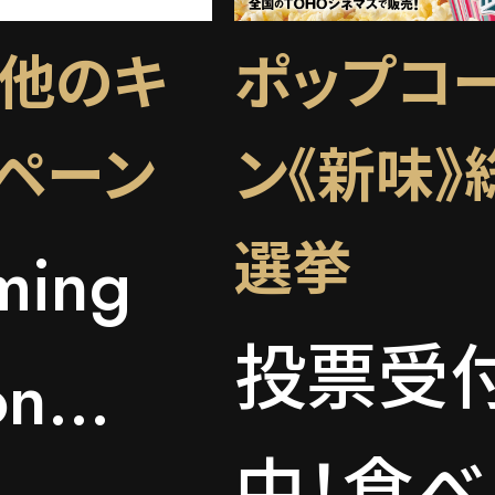
他のキ
ポップコ
ペーン
ン《新味》
選挙
ming
投票受
n...
中！食べ