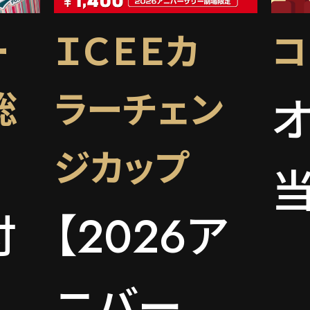
ー
ＩＣＥＥカ
コ
総
ラーチェン
ジカップ
付
【2026ア
て
ニバーサ