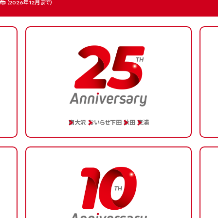
布
（2026年12月まで）
南大沢
おいらせ下田
秋田
東浦