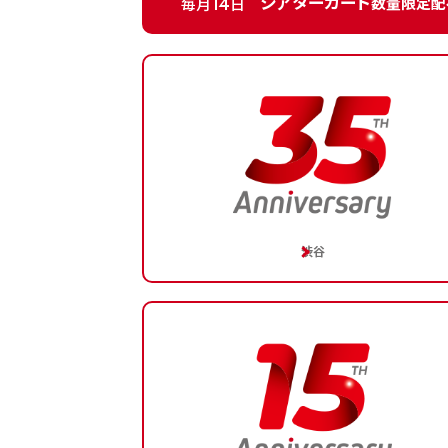
14
シアターカード
数量限定配
毎月
日
渋谷