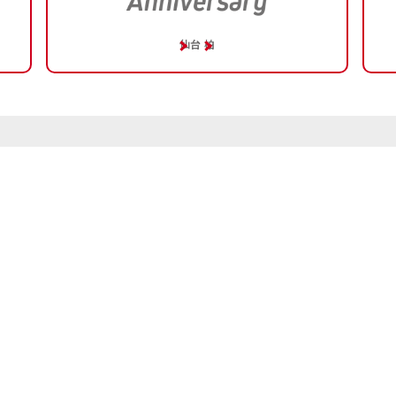
仙台
柏
ページトップへ
ップ
個人情報の取扱いについて
特定商取引法に基づく表記
ご利用に