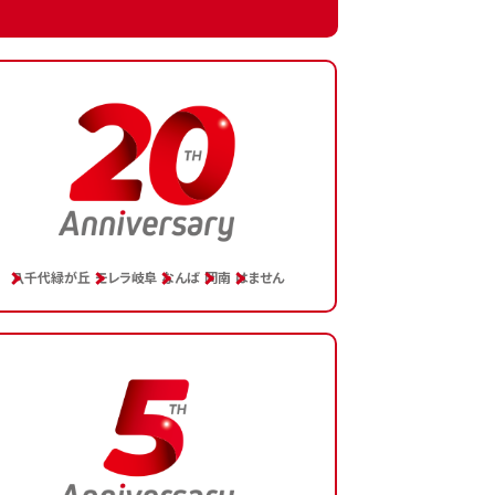
映！
八千代緑が丘
モレラ岐阜
なんば
岡南
はません