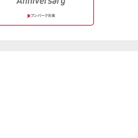
セブンパーク天美
際して
vit®利用規約