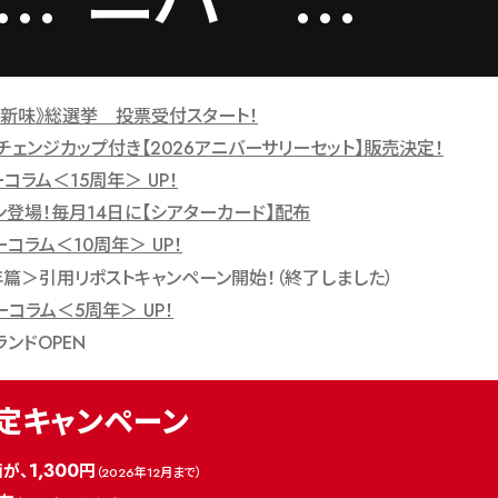
味
リーセッ
《新味》総選挙 投票受付スタート！
チェンジカップ付き【2026アニバーサリーセット】販売決定！
コラム＜15周年＞ UP！
し
ト】販売決
ン登場！毎月14日に【シアターカード】配布
り
コラム＜10周年＞ UP！
年篇＞引用リポストキャンペーン開始！（終了しました）
定！
コラム＜5周年＞ UP！
ランドOPEN
定キャンペーン
1,300
が、
円
（2026年12月まで）