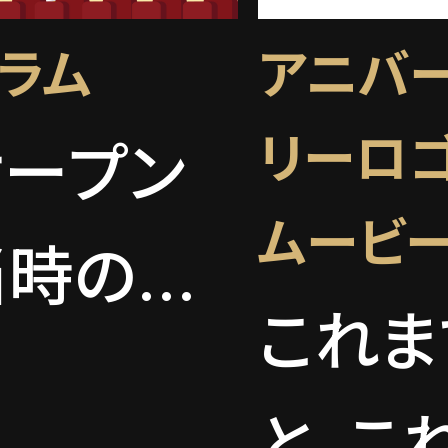
ラム
アニバ
リーロ
オープン
ムービ
当時の映
これま
画業界や
と、こ