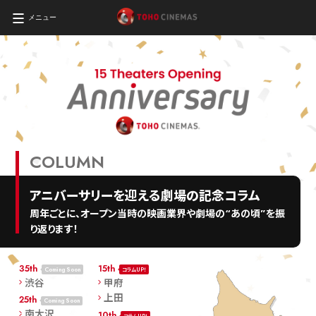
メニュー
COLUMN
アニバーサリーを迎える劇場の記念コラム
周年ごとに、オープン当時の映画業界や劇場の“あの頃”を振
り返ります！
35th
15th
Coming Soon
コラムUP！
渋谷
甲府
上田
25th
Coming Soon
南大沢
10th