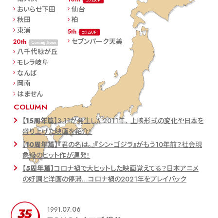
コラムUP！
おいらせ下田
仙台
秋田
柏
東浦
5th
コラムUP！
セブンパーク天美
20th
Coming Soon
八千代緑が丘
モレラ岐阜
なんば
岡南
はません
COLUMN
【15周年篇】
3.11が発生した2011年、 上映形式の変化や日本を
盛り上げた映画を紹介！
【10周年篇】
『君の名は。』『シン・ゴジラ』がもう10年前？社会現
象級のヒット作が連発！
【5周年篇】
コロナ禍で大ヒットした映画覚えてる？日本アニメ
の好調と洋画の停滞…コロナ禍の2021年をプレイバック
07.06
1991.